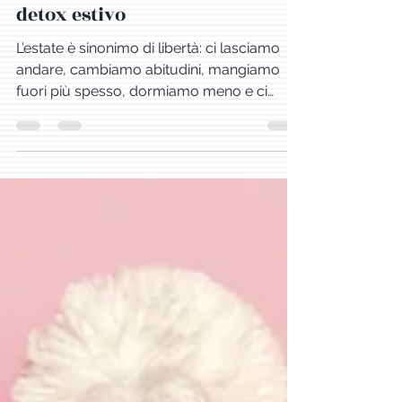
Disintossicazione post-vacanze:
detox estivo
L’estate è sinonimo di libertà: ci lasciamo
andare, cambiamo abitudini, mangiamo
fuori più spesso, dormiamo meno e ci
esponiamo molto di più al sole. Ma al
rientro dalle vacanze il corpo ci chiede un
reset. Ecco perché un detox estivo ben
fatto può aiutarti a ritrovare vitalità, energia
e leggerezza.