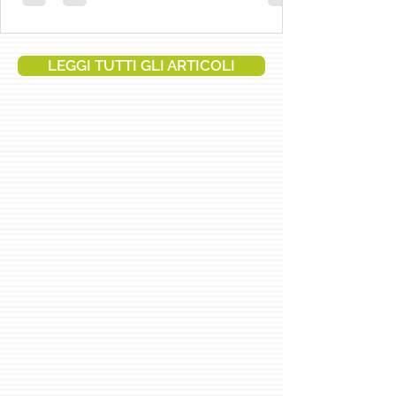
Usare la crema solare è uno dei gesti più
semplici e importanti per proteggere la
nostra pelle dai danni del sole. Eppure,
LEGGI TUTTI GLI ARTICOLI
molte persone ancora oggi scelgono
prodotti in modo casuale