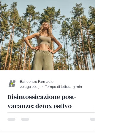
Baricentro Farmacie
20 ago 2025
Tempo di lettura: 3 min
Disintossicazione post-
vacanze: detox estivo
L’estate è sinonimo di libertà: ci lasciamo
andare, cambiamo abitudini, mangiamo
fuori più spesso, dormiamo meno e ci