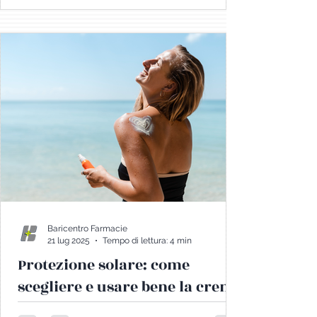
Quando si pensa alle allergie, spesso si
immagina la primavera con i suoi pollini e i
primi starnuti della stagione. Ma anche
l’estate può nascondere numerosi allergeni
e cause di fastidi che compromettono la
qualità della vita: dal naso che cola alle
irritazioni cutanee
Baricentro Farmacie
21 lug 2025
Tempo di lettura: 4 min
Protezione solare: come
scegliere e usare bene la crema
solare