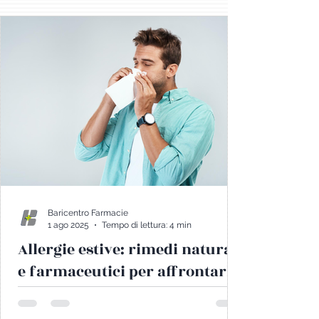
esponiamo molto di più al sole. Ma al
rientro dalle vacanze il corpo ci chiede un
reset. Ecco perché un detox estivo ben
fatto può aiutarti a ritrovare vitalità, energia
e leggerezza.
Baricentro Farmacie
1 ago 2025
Tempo di lettura: 4 min
Allergie estive: rimedi naturali
e farmaceutici per affrontarle
al meglio